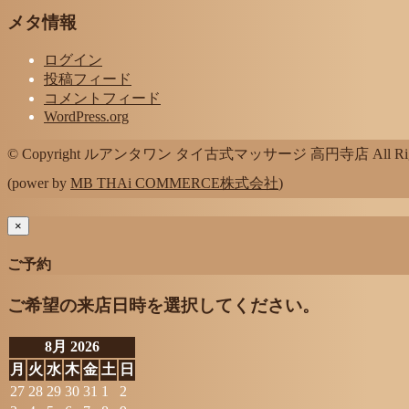
メタ情報
ログイン
投稿フィード
コメントフィード
WordPress.org
© Copyright ルアンタワン タイ古式マッサージ 高円寺店 All Rights
(power by
MB THAi COMMERCE株式会社
)
×
ご予約
ご希望の来店日時を選択してください。
8月 2026
月
火
水
木
金
土
日
27
28
29
30
31
1
2