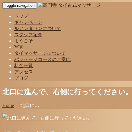
Toggle navigation
トップ
キャンペーン
ルアンタワンについて
スタッフ紹介
ようこそ
写真
タイマッサージについて
パッケージコースのご案内
料金一覧
アクセス
ブログ
北口に進んで、右側に行ってください
Home
-
-
北口に…