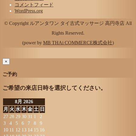
コメントフィード
WordPress.org
© Copyright ルアンタワン タイ古式マッサージ 高円寺店 All
Rights Reserved.
(power by
MB THAi COMMERCE株式会社
)
×
ご予約
ご希望の来店日時を選択してください。
8月 2026
月
火
水
木
金
土
日
27
28
29
30
31
1
2
3
4
5
6
7
8
9
10
11
12
13
14
15
16