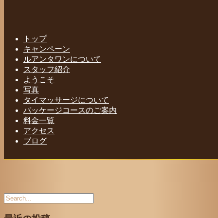
少し歩いて「LAWSON」まで道を渡り
ます。
トップ
キャンペーン
Home
-
-
少し歩…
ルアンタワンについて
スタッフ紹介
Toggle navigation
ようこそ
写真
タイマッサージについて
パッケージコースのご案内
料金一覧
アクセス
ブログ