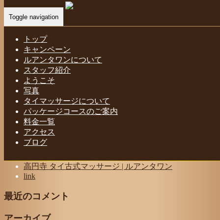
ルアンタワン タイ古式マッサージ 高円
Toggle navigation
寺店
トップ
キャンペーン
Home
-
-
ルアン…
ルアンタワンについて
スタッフ紹介
ようこそ
写真
タイマッサージについて
ルアンタワン タイ古式マッサージ 高円寺店
パッケージコースのご案内
料金一覧
アクセス
ブログ
最近の投稿
高円寺 タイ古式マッサージ | ルアンタワン
link
最近のコメント
アーカイブ